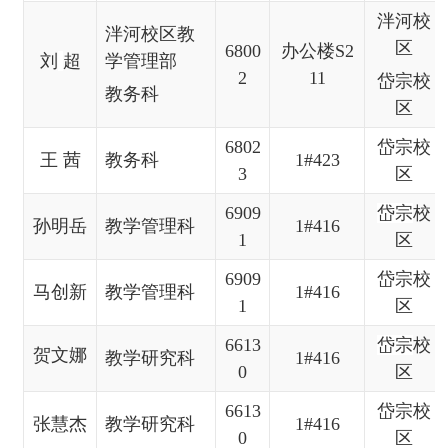
泮河校
泮河校区教
区
6800
办公楼
S2
刘
超
学管理部
2
11
岱宗校
教务科
区
6802
岱宗
校
王
茜
教务科
1#423
3
区
6909
岱宗
校
孙明岳
教学管理科
1#416
1
区
6909
岱宗
校
马创新
教学管理科
1#416
1
区
6613
岱宗
校
贺文娜
教学研究科
1#416
0
区
6613
岱宗
校
张慧杰
教学研究科
1#416
0
区