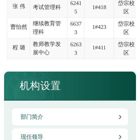
6241
岱宗
校
张
伟
考试管理科
1#418
5
区
继续教育管
6637
岱宗校
曹怡然
1
#423
理科
3
区
教师教学发
6263
岱宗校
程
璐
1
#411
展中心
3
区
机构设置
部门简介
现任领导