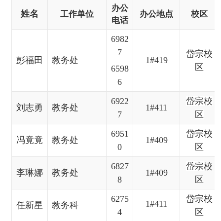
办公
姓名
工作单位
办公地点
校区
电话
6982
7
岱宗校
彭福田
教务处
1#419
区
6598
6
6922
岱宗校
刘志勇
教务处
1
#411
7
区
6951
岱宗校
冯竟竟
教务处
1
#409
0
区
6827
岱宗
校
李琳娜
教务处
1#409
8
区
6275
岱宗
校
1#411
任新星
教务科
4
区