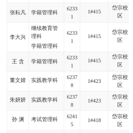
岱宗
校
6233
1#415
张耘凡
学籍管理科
区
1
继续教育管
岱宗
校
6233
理科
1#415
李大兴
区
1
学籍管理科
岱宗
校
6233
1#415
王
含
学籍管理科
区
1
6237
岱宗
校
董文婧
实践教学科
1
#423
8
区
6237
岱宗
校
朱妍妍
实践教学科
1
#423
8
区
6241
岱宗
校
孙
渊
考试管理科
1#418
5
区