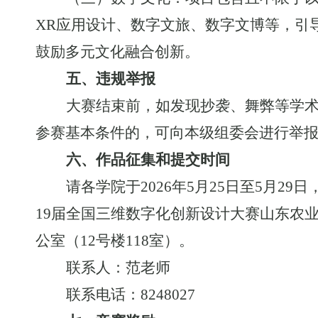
XR应用设计、数字文旅、数字文博等，引
鼓励多元文化融合创新。
五、违规举报
大赛结束前，如发现抄袭、舞弊等学
参赛基本条件的，可向本级组委会进行举
六、作品征集和提交时间
请各学院于
202
6
年
5
月
2
5
日至
5月2
9
日
1
9
届全国三维数字化创新设计大赛山东农
公室（12号楼118室）。
联系人：范老师
联系电话：
8248027