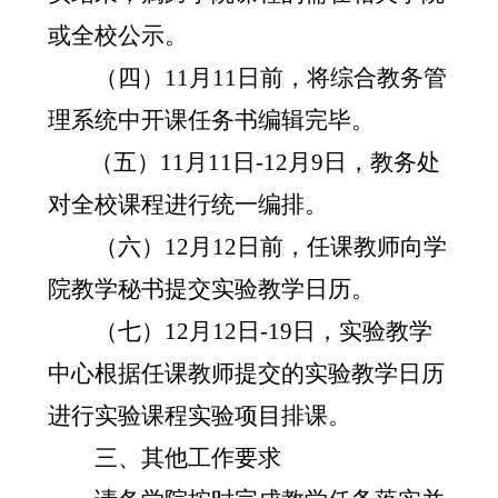
或全校公示。
（四）
11
月
11
日前，将综合教务管
理系统中开课任务书编辑完毕。
（五）
11
月
11
日
-12
月
9
日，教务处
对全校课程进行统一编排
。
（六）
12
月
12
日前，任课教师向学
院教学秘书提交实验教学日历。
（七）
12
月
12
日
-19
日，实验教学
中心根据任课教师提交的实验教学日历
进行实验课程实验项目排课。
三、其他工作要求