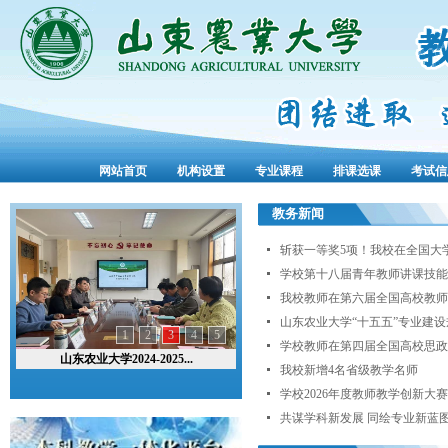
网站首页
机构设置
专业课程
排课选课
考试信
教务新闻
斩获一等奖5项！我校在全国大学
学校第十八届青年教师讲课技能
我校教师在第六届全国高校教师
山东农业大学“十五五”专业建设规
1
2
3
4
5
学校教师在第四届全国高校思政
山东农业大学2024-2025...
我校新增4名省级教学名师
学校2026年度教师教学创新大赛
共谋学科新发展 同绘专业新蓝