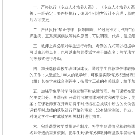
一、严格执行《专业人才培养方案》。《专业人才培养方案
善，一经确定，要严格执行，确因个别地方设计不合理，影
后方可变更。
二、严格执行“禁止停课、限制调课、经过批准方可代课”的
师生病、直系亲属病故等特殊原因，可以调课、代课，但必
三、教师上课必须对学生进行考勤。考勤的方式可以根据学
可以由老师点名，也可以由教师委派学生干部点名；教学班
问等形式进行考勤。
四、加强选修课教学班组织建设。通过学生自荐或任课教师
的工作；人数超过100人的教学班，可根据实际情况将选修
（组）长在学生综合测评中，按照学工处的有关规定，给予
五、加强学生平时学习检查和平时成绩管理。每门课程布置
的主要部分。各课程组开课前可根据课程性质和教学实际，
案；任课教师要在开课后将平时成绩在总成绩中所占的比例
课程平时成绩的获取进行严格的审查，没有随堂测验、作业
对确定学生平时成绩的相关材料进行抽查。
六、完善课堂教学质量评价制度。将学生到课情况和教师课
名师评选的重要依据。把学生到课情况和教师课堂教学管理